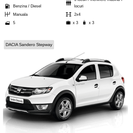
Benzina / Diesel
locuri
Manuala
2x4
5
x 3
x 3
DACIA Sandero Stepway