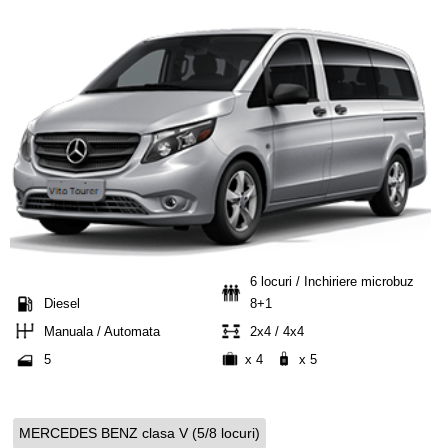
6 locuri / Inchiriere microbuz
Diesel
8+1
Manuala / Automata
2x4 / 4x4
5
x 4
x 5
MERCEDES BENZ clasa V (5/8 locuri)