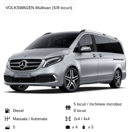
VOLKSWAGEN Multivan (5/8 locuri)
5 locuri / Inchiriere microbuz
Diesel
8 locuri
Manuala / Automata
2x4 / 4x4
5
x 4
x 5