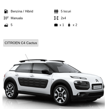
Benzina / Hibrid
5 locuri
Manuala
2x4
5
x 1
x 2
CITROEN C4 Cactus