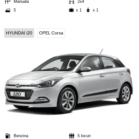
Manuala
2x4
5
x 1
x 1
HYUNDAI i20
OPEL Corsa
Benzina
5 locuri