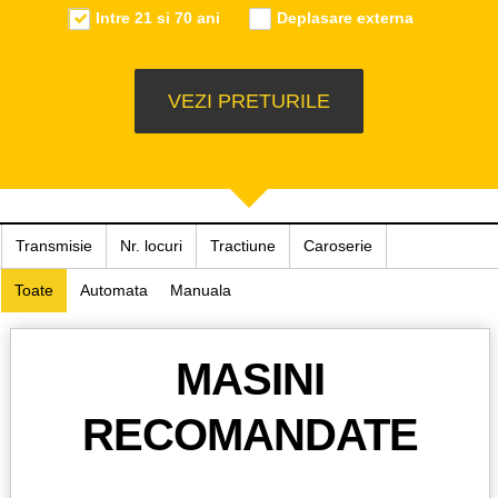
Intre 21 si 70 ani
Deplasare externa
Transmisie
Nr. locuri
Tractiune
Caroserie
Toate
Automata
Manuala
MASINI
RECOMANDATE