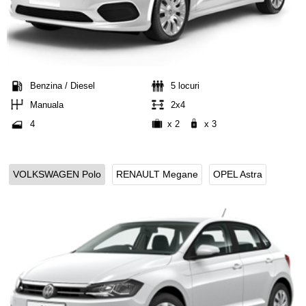
Benzina / Diesel
5 locuri
Manuala
2x4
4
x 2
x 3
VOLKSWAGEN Polo
RENAULT Megane
OPEL Astra