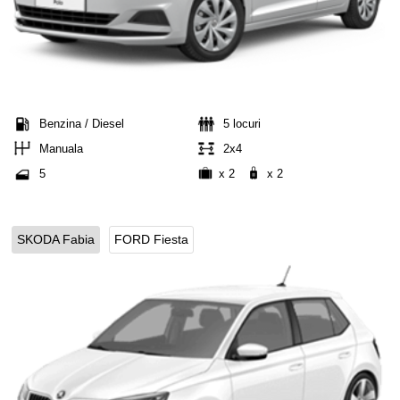
Benzina / Diesel
5 locuri
Manuala
2x4
5
x 2
x 2
SKODA Fabia
FORD Fiesta