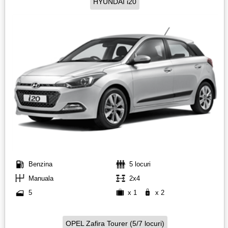
HYUNDAI i20
Benzina
5 locuri
Manuala
2x4
5
x 1
x 2
OPEL Zafira Tourer (5/7 locuri)