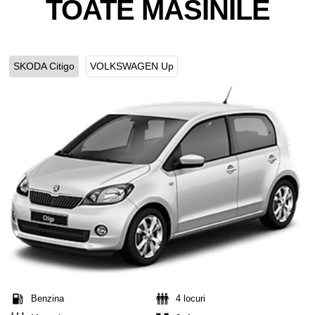
TOATE MASINILE
SKODA Citigo
VOLKSWAGEN Up
Benzina
4 locuri