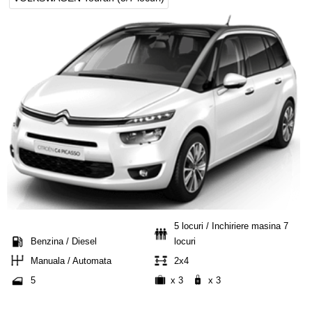
5 locuri / Inchiriere masina 7
Benzina / Diesel
locuri
Manuala / Automata
2x4
5
x 3
x 3