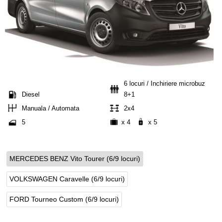
6 locuri / Inchiriere microbuz
Diesel
8+1
Manuala / Automata
2x4
5
x 4
x 5
MERCEDES BENZ Vito Tourer (6/9 locuri)
VOLKSWAGEN Caravelle (6/9 locuri)
FORD Tourneo Custom (6/9 locuri)