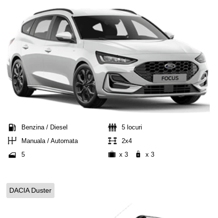
Benzina / Diesel
5 locuri
Manuala / Automata
2x4
5
x 3
x 3
DACIA Duster