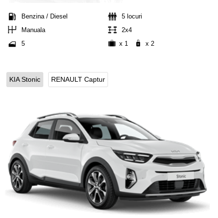
Benzina / Diesel
5 locuri
Manuala
2x4
5
x 1
x 2
KIA Stonic
RENAULT Captur