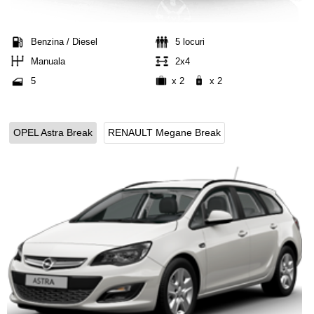
Benzina / Diesel
5 locuri
Manuala
2x4
5
x 2
x 2
OPEL Astra Break
RENAULT Megane Break