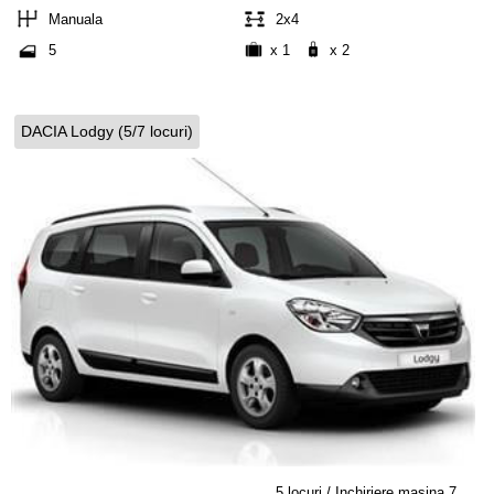
Manuala
2x4
5
x 1
x 2
DACIA Lodgy (5/7 locuri)
5 locuri / Inchiriere masina 7