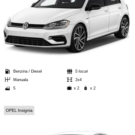
Benzina / Diesel
5 locuri
Manuala
2x4
5
x 2
x 2
OPEL Insignia