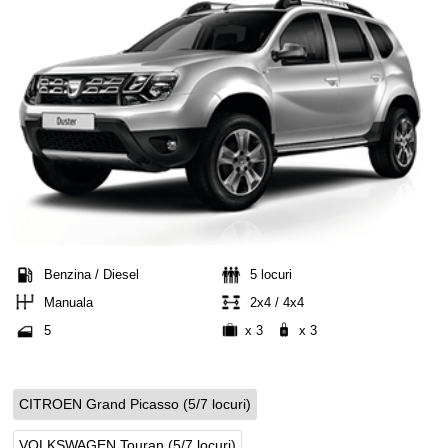
Benzina / Diesel
5 locuri
Manuala
2x4 / 4x4
5
x 3
x 3
CITROEN Grand Picasso (5/7 locuri)
VOLKSWAGEN Touran (5/7 locuri)