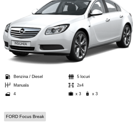
Benzina / Diesel
5 locuri
Manuala
2x4
4
x 3
x 3
FORD Focus Break