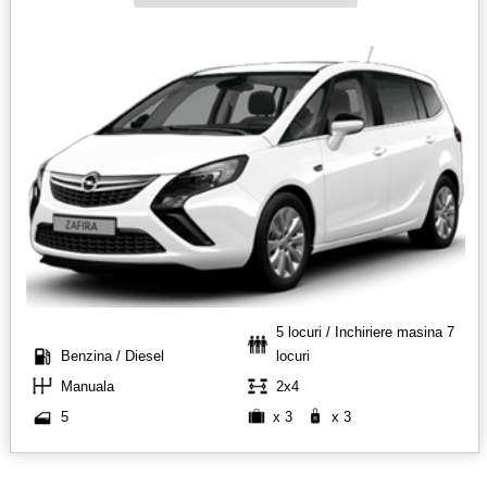
5 locuri / Inchiriere masina 7
Benzina / Diesel
locuri
Manuala
2x4
5
x 3
x 3