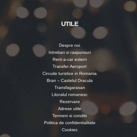
TOP ÎNCHIRIERI AUTO
Inchirieri auto 5 locuri – VOLKSWAGEN Polo
Inchirieri auto 5 locuri – FORD Focus
Inchirieri auto 7 locuri – CITROEN Grand Picasso
Inchirieri auto 9 locuri – VOLKSWAGEN Transporter
Inchirieri auto 8 locuri MERCEDES BENZ clasa V
CENTRE ÎNCHIRIERI AUTO
Centre nationale inchirieri auto