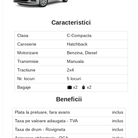
Caracteristici
Clasa
C-Compacta
Caroserie
Hatchback
Motorizare
Benzina, Diesel
Transmisie
Manuala
Tractiune
2x4
Nr. locuri
5 locuri
Bagaje
x2
x2
Beneficii
Plata la preluare, fara avans
inclus
Taxa pe valoare adaugata - TVA
inclus
Taxa de drum - Rovigneta
inclus
Asigurare obligatorie - RCA
inclus