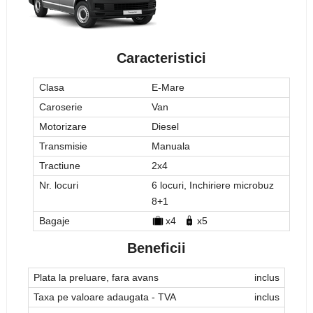
Caracteristici
Clasa
E-Mare
Caroserie
Van
Motorizare
Diesel
Transmisie
Manuala
Tractiune
2x4
Nr. locuri
6 locuri, Inchiriere microbuz
8+1
Bagaje
x4
x5
Beneficii
Plata la preluare, fara avans
inclus
Taxa pe valoare adaugata - TVA
inclus