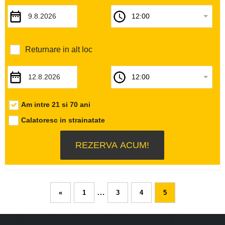
Returnare in alt loc
Am intre 21 si 70 ani
Calatoresc in strainatate
…
«
1
3
4
5