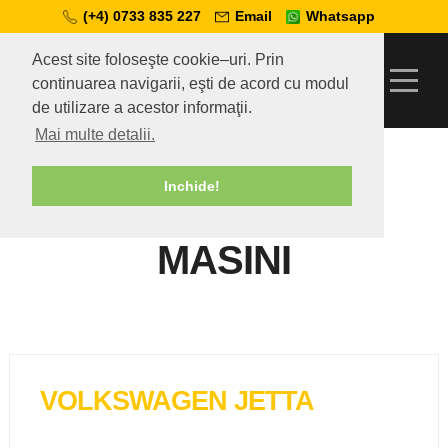
(+4) 0733 835 227
Email
Whatsapp
Acest site foloseşte cookie–uri. Prin
continuarea navigarii, eşti de acord cu modul
de utilizare a acestor informaţii.
Mai multe detalii.
Telcar
»
Masini
Inchide!
MASINI
VOLKSWAGEN JETTA